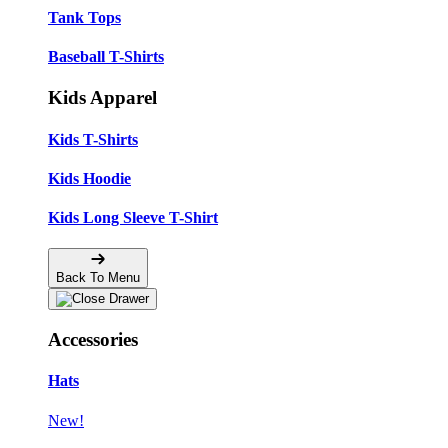
Tank Tops
Baseball T-Shirts
Kids Apparel
Kids T-Shirts
Kids Hoodie
Kids Long Sleeve T-Shirt
Back To Menu
Accessories
Hats
New!