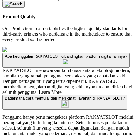
Product Quality
Our Production Team establishes the highest quality standards for
third-party printers who participate in the marketplace to ensure that
every product sold is perfect.
Apa keunggulan RAKYATSLOT dibandingkan platform digital lainnya?
RAKYATSLOT menawarkan kombinasi antara teknologi modern,
tampilan yang ramah pengguna, serta akses yang cepat dan stabil.
Dengan berbagai fitur yang terus diperbarui, RAKYATSLOT
memberikan pengalaman digital yang lebih nyaman dan efisien bagi
seluruh pengguna.
Learn More
Bagaimana cara memulai dan menikmati layanan di RAKYATSLOT?
Pengguna hanya perlu mengakses platform RAKYATSLOT melalui
perangkat yang terhubung ke internet. Setelah proses pendaftaran
selesai, seluruh fitur yang tersedia dapat digunakan dengan mudah
melalui antarmuka yang sederhana, responsif, dan mudah dipahami.