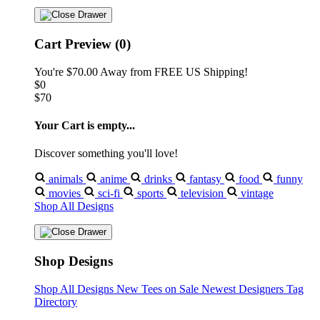
Cart Preview (0)
You're
$70.00
Away from
FREE US Shipping!
$0
$70
Your Cart is empty...
Discover something you'll love!
animals
anime
drinks
fantasy
food
funny
movies
sci-fi
sports
television
vintage
Shop All Designs
Shop Designs
Shop All Designs
New Tees on Sale
Newest Designers
Tag
Directory