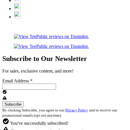
Subscribe to Our Newsletter
For sales, exclusive content, and more!
Email Address
*
By clicking Subscribe, you agree to our
Privacy Policy
and to receive our
promotional emails (opt out anytime).
You've successfully subscribed!