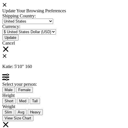
Update Your Browsing Preferences
Shipping Country:
Currency:
Cancel
Katie:
5'10"
160
Select your person:
Male
Female
Height
Short
Med
Tall
Weight
Slim
Avg
Heavy
View Size Chart