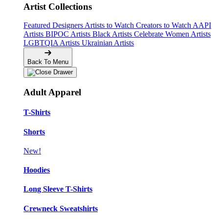
Artist Collections
Featured Designers
Artists to Watch
Creators to Watch
AAPI
Artists
BIPOC Artists
Black Artists
Celebrate Women Artists
LGBTQIA Artists
Ukrainian Artists
Back To Menu
Adult Apparel
T-Shirts
Shorts
New!
Hoodies
Long Sleeve T-Shirts
Crewneck Sweatshirts