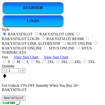
REGISTER
LOGIN
Style
RAKYATSLOT
RAKYATSLOT LINK
RAKYATSLOT LOGIN
RAKYATSLOT RESMI
RAKYATSLOT LINK ALTERNATIF
SLOT ONLINE
RAKYATSLOT ONLINE
SITUS ONLINE
SITUS
TERPERCAYA
Size
View Size Chart
View Size Chart
S
M
L
XL
2XL
3XL
4XL
5XL
Quantity
-
+
Get
Unlock 15%
OFF Instantly When You Buy
20+
RAKYATSLOT
RAKYATSLOT