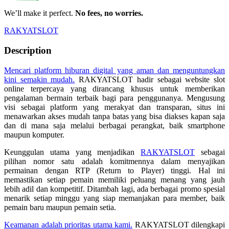
We’ll make it perfect.
No fees, no worries.
RAKYATSLOT
Description
Mencari platform hiburan digital yang aman dan menguntungkan
kini semakin mudah.
RAKYATSLOT hadir sebagai website slot
online terpercaya yang dirancang khusus untuk memberikan
pengalaman bermain terbaik bagi para penggunanya. Mengusung
visi sebagai platform yang merakyat dan transparan, situs ini
menawarkan akses mudah tanpa batas yang bisa diakses kapan saja
dan di mana saja melalui berbagai perangkat, baik smartphone
maupun komputer.
Keunggulan utama yang menjadikan
RAKYATSLOT
sebagai
pilihan nomor satu adalah komitmennya dalam menyajikan
permainan dengan RTP (Return to Player) tinggi. Hal ini
memastikan setiap pemain memiliki peluang menang yang jauh
lebih adil dan kompetitif. Ditambah lagi, ada berbagai promo spesial
menarik setiap minggu yang siap memanjakan para member, baik
pemain baru maupun pemain setia.
Keamanan adalah prioritas utama kami.
RAKYATSLOT dilengkapi