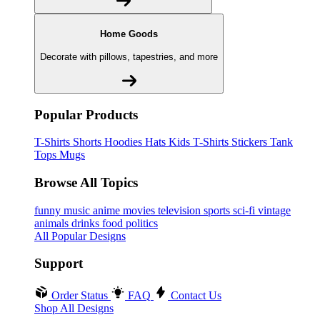
Home Goods
Decorate with pillows, tapestries, and more
Popular Products
T-Shirts
Shorts
Hoodies
Hats
Kids T-Shirts
Stickers
Tank
Tops
Mugs
Browse All Topics
funny
music
anime
movies
television
sports
sci-fi
vintage
animals
drinks
food
politics
All Popular Designs
Support
Order Status
FAQ
Contact Us
Shop All Designs